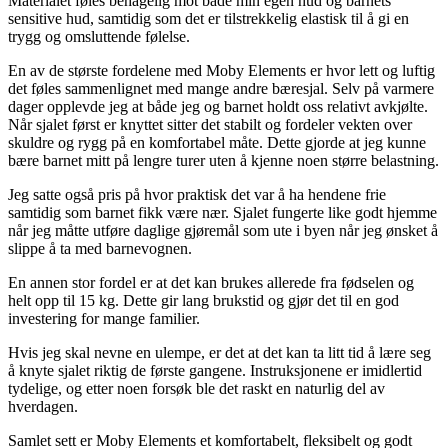
Materialet føles behagelig mot både min egen hud og barnets
sensitive hud, samtidig som det er tilstrekkelig elastisk til å gi en
trygg og omsluttende følelse.
En av de største fordelene med Moby Elements er hvor lett og luftig
det føles sammenlignet med mange andre bæresjal. Selv på varmere
dager opplevde jeg at både jeg og barnet holdt oss relativt avkjølte.
Når sjalet først er knyttet sitter det stabilt og fordeler vekten over
skuldre og rygg på en komfortabel måte. Dette gjorde at jeg kunne
bære barnet mitt på lengre turer uten å kjenne noen større belastning.
Jeg satte også pris på hvor praktisk det var å ha hendene frie
samtidig som barnet fikk være nær. Sjalet fungerte like godt hjemme
når jeg måtte utføre daglige gjøremål som ute i byen når jeg ønsket å
slippe å ta med barnevognen.
En annen stor fordel er at det kan brukes allerede fra fødselen og
helt opp til 15 kg. Dette gir lang brukstid og gjør det til en god
investering for mange familier.
Hvis jeg skal nevne en ulempe, er det at det kan ta litt tid å lære seg
å knyte sjalet riktig de første gangene. Instruksjonene er imidlertid
tydelige, og etter noen forsøk ble det raskt en naturlig del av
hverdagen.
Samlet sett er Moby Elements et komfortabelt, fleksibelt og godt