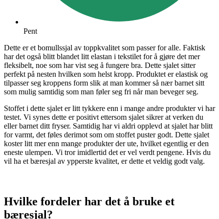
Pent
Dette er et bomullssjal av toppkvalitet som passer for alle. Faktisk
har det også blitt blandet litt elastan i tekstilet for å gjøre det mer
fleksibelt, noe som har vist seg å fungere bra. Dette sjalet sitter
perfekt på nesten hvilken som helst kropp. Produktet er elastisk og
tilpasser seg kroppens form slik at man kommer så nær barnet sitt
som mulig samtidig som man føler seg fri når man beveger seg.
Stoffet i dette sjalet er litt tykkere enn i mange andre produkter vi har
testet. Vi synes dette er positivt ettersom sjalet sikrer at verken du
eller barnet ditt fryser. Samtidig har vi aldri opplevd at sjalet har blitt
for varmt, det føles derimot som om stoffet puster godt. Dette sjalet
koster litt mer enn mange produkter der ute, hvilket egentlig er den
eneste ulempen. Vi tror imidlertid det er vel verdt pengene. Hvis du
vil ha et bæresjal av ypperste kvalitet, er dette et veldig godt valg.
Hvilke fordeler har det å bruke et
bæresjal?