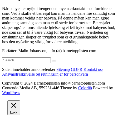
Når babyen er nyfødt trenger den mye nærkontakt med foreldrene
sine. Ved å skaffe et bæresjal kan man ha hendene frie samtidig som
man kommer veldig nær babyen. På denne måten kan man gjøre
andre ting samtidig som man er til stede for barnet sitt. Bæresjalet
skaper også en omsluttende følelse og et lett trykk mot babyens hud,
noe som ser ut til å være viktig for babyens trivsel. Nærheten og
omslutningen skaper en trygghet som er et grunnleggende behov
hos den nyfødte og viktig for videre utvikling.
Forfatter: Malin Johansson, info (at) barnetopplisten.com
Search
for:
Siden inneholder annonselenker
Sitemap
GDPR
Kontakt oss
Ansvarsfraskrivelse og retningslinjer for personvern
Copyright © 2024 Barnetopplisten info@barnetopplisten.com
Contendo Media AB, 559231-446 Theme by
Colorlib
Powered by
WordPress
Lukk