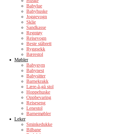
Huske
Babylue
Babyhuske
Joggevogn
Sklie
Sandkasse
Regntøy
Reisevogn
Beste ståbrett
Ryggsekk
Bærestol
Møbler
Babygym
Babynest
Babysitter
Barnekrakk
Lære-å-gå stol
Hoppehuske
Oppbevaring
Reiseseng
Lenestol
Barnemøbler
Leker
Sminkedukke
Bilbane