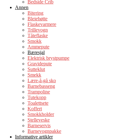
Bedside Crib
Annen
Bitering
Bleiebøtte
Flaskevarmere
Trillevogn
Tåteflaske
Smokk
Ammepute
Bæresjal
Elektrisk brystpumpe
Gravidepute
Sutteklut
Smekk
Lære-å-gå sko
Barnebasseng
Trampoline
Tutekopp
Toalettsete
Koffert
Smokkholder
Stelleveske
Barneservis
Barnevognpakke
Informative artikler