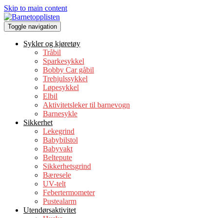
Skip to main content
Toggle navigation
Sykler og kjøretøy
Tråbil
Sparkesykkel
Bobby Car gåbil
Trehjulssykkel
Løpesykkel
Elbil
Aktivitetsleker til barnevogn
Barne­s­yk­le
Sikkerhet
Lekegrind
Babybilstol
Babyvakt
Beltepute
Sikkerhetsgrind
Bæresele
UV-telt
Febertermometer
Pustealarm
Utendørsaktivitet