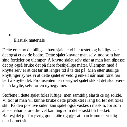
Elastisk materiale
Dette er et av de billigste bæresjalene vi har testet, og heldigvis er
det også et av de bedre. Dette sjalet knytter man selv, noe som har
sine fordeler og ulemper. Å knytte sjalet selv gjør at man kan tilpasse
det og også bruke det på flere forskjellige måter. Ulempen med å
knytte selv er at det tar litt lengre tid å ta det på. Men etter utallige
knyttinger synes vi at dette sjalet er veldig enkelt når man først har
lært å knytte det. Produsenten har designet sjalet slik at det skal være
lett å knytte, selv for en nybegynner.
Stoffene i dette sjalet føles luftige, men samtidig elastiske og solide.
Vi tror at man vil kunne bruke dette produktet i lang tid før det føles
slitt. På den positive siden kan sjalet også vaskes i maskin, for som
alle småbarnsforeldre vet kan ting som dette raskt bli flekket.
Bæresjalet gir for øvrig god støtte og gjør at man kommer veldig
nær barnet sitt.