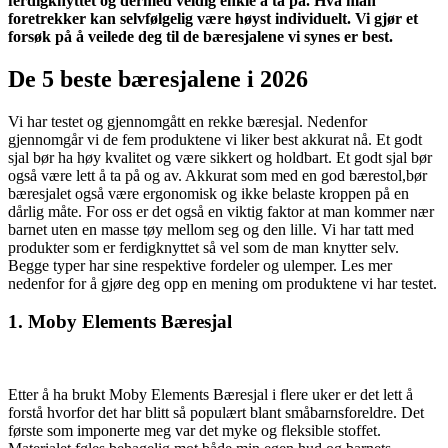
ferdigknyttet og dermed veldig enkle å ta på. Hva man
foretrekker kan selvfølgelig være høyst individuelt. Vi gjør et
forsøk på å veilede deg til de bæresjalene vi synes er best.
De 5 beste bæresjalene i 2026
Vi har testet og gjennomgått en rekke bæresjal. Nedenfor
gjennomgår vi de fem produktene vi liker best akkurat nå. Et godt
sjal bør ha høy kvalitet og være sikkert og holdbart. Et godt sjal bør
også være lett å ta på og av. Akkurat som med en god bærestol,bør
bæresjalet også være ergonomisk og ikke belaste kroppen på en
dårlig måte. For oss er det også en viktig faktor at man kommer nær
barnet uten en masse tøy mellom seg og den lille. Vi har tatt med
produkter som er ferdigknyttet så vel som de man knytter selv.
Begge typer har sine respektive fordeler og ulemper. Les mer
nedenfor for å gjøre deg opp en mening om produktene vi har testet.
1. Moby Elements Bæresjal
Etter å ha brukt Moby Elements Bæresjal i flere uker er det lett å
forstå hvorfor det har blitt så populært blant småbarnsforeldre. Det
første som imponerte meg var det myke og fleksible stoffet.