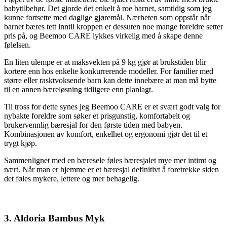
babytilbehør. Det gjorde det enkelt å roe barnet, samtidig som jeg
kunne fortsette med daglige gjøremål. Nærheten som oppstår når
barnet bæres tett inntil kroppen er dessuten noe mange foreldre setter
pris på, og Beemoo CARE lykkes virkelig med å skape denne
følelsen.
En liten ulempe er at maksvekten på 9 kg gjør at brukstiden blir
kortere enn hos enkelte konkurrerende modeller. For familier med
større eller rasktvoksende barn kan dette innebære at man må bytte
til en annen bæreløsning tidligere enn planlagt.
Til tross for dette synes jeg Beemoo CARE er et svært godt valg for
nybakte foreldre som søker et prisgunstig, komfortabelt og
brukervennlig bæresjal for den første tiden med babyen.
Kombinasjonen av komfort, enkelhet og ergonomi gjør det til et
trygt kjøp.
Sammenlignet med en bæresele føles bæresjalet mye mer intimt og
nært. Når man er hjemme er et bæresjal definitivt å foretrekke siden
det føles mykere, lettere og mer behagelig.
3. Aldoria Bambus Myk