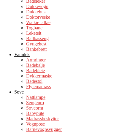
Badeleker
Dukkevogn
Dukkehus
Doktorveske
Walkie talkie
Togbane
Leketelt
Ballbasseng
Gyngehest
Bankebrett
Vannlek
Armringer
Badebalje
Badebleie
Dykkermaske
Badestol
Flytemadrass
Sove
Nattlampe
Sengeuro
Soveorm
Babypute
Madrassbeskytter
Vognpose
Barnevognsvugger