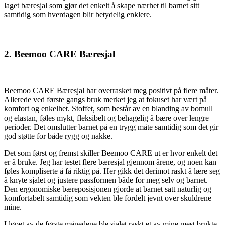
laget bæresjal som gjør det enkelt å skape nærhet til barnet sitt
samtidig som hverdagen blir betydelig enklere.
2. Beemoo CARE Bæresjal
Beemoo CARE Bæresjal har overrasket meg positivt på flere måter.
Allerede ved første gangs bruk merket jeg at fokuset har vært på
komfort og enkelhet. Stoffet, som består av en blanding av bomull
og elastan, føles mykt, fleksibelt og behagelig å bære over lengre
perioder. Det omslutter barnet på en trygg måte samtidig som det gir
god støtte for både rygg og nakke.
Det som først og fremst skiller Beemoo CARE ut er hvor enkelt det
er å bruke. Jeg har testet flere bæresjal gjennom årene, og noen kan
føles kompliserte å få riktig på. Her gikk det derimot raskt å lære seg
å knyte sjalet og justere passformen både for meg selv og barnet.
Den ergonomiske bæreposisjonen gjorde at barnet satt naturlig og
komfortabelt samtidig som vekten ble fordelt jevnt over skuldrene
mine.
I løpet av de første månedene ble sjalet raskt et av mine mest brukte