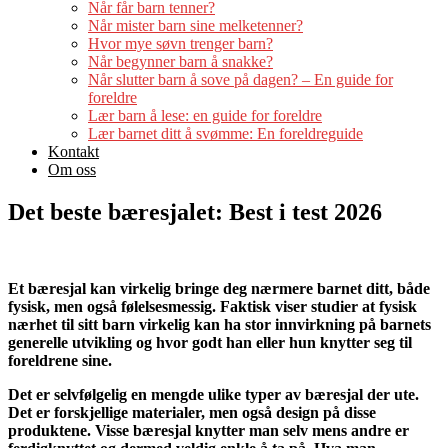
Når får barn tenner?
Når mister barn sine melketenner?
Hvor mye søvn trenger barn?
Når begynner barn å snakke?
Når slutter barn å sove på dagen? – En guide for
foreldre
Lær barn å lese: en guide for foreldre
Lær barnet ditt å svømme: En foreldreguide
Kontakt
Om oss
Det beste bæresjalet: Best i test 2026
Et bæresjal kan virkelig bringe deg nærmere barnet ditt, både
fysisk, men også følelsesmessig. Faktisk viser studier at fysisk
nærhet til sitt barn virkelig kan ha stor innvirkning på barnets
generelle utvikling og hvor godt han eller hun knytter seg til
foreldrene sine.
Det er selvfølgelig en mengde ulike typer av bæresjal der ute.
Det er forskjellige materialer, men også design på disse
produktene. Visse bæresjal knytter man selv mens andre er