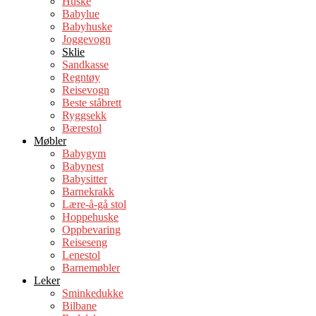
Huske
Babylue
Babyhuske
Joggevogn
Sklie
Sandkasse
Regntøy
Reisevogn
Beste ståbrett
Ryggsekk
Bærestol
Møbler
Babygym
Babynest
Babysitter
Barnekrakk
Lære-å-gå stol
Hoppehuske
Oppbevaring
Reiseseng
Lenestol
Barnemøbler
Leker
Sminkedukke
Bilbane