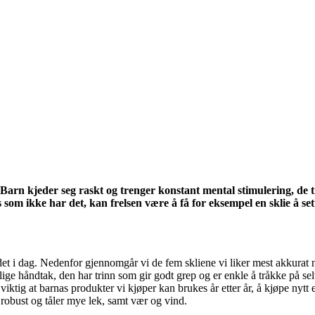
. Barn kjeder seg raskt og trenger konstant mental stimulering, de
 som ikke har det, kan frelsen være å få for eksempel en sklie å set
t i dag. Nedenfor gjennomgår vi de fem skliene vi liker mest akkurat nå.
ige håndtak, den har trinn som gir godt grep og er enkle å tråkke på sel
 viktig at barnas produkter vi kjøper kan brukes år etter år, å kjøpe nytt
 robust og tåler mye lek, samt vær og vind.