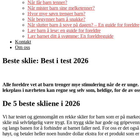
Når får barn tenner?
Når mister barn sine melketenner?
Hvor mye søvn trenger barn?
Når begynner barn å snakke?
Når slutter barn å sove på dagen? – En guide for foreldre
Lær barn å lese: en guide for foreldre
Lær barnet ditt å svømme: En foreldreguide
Kontakt
Om oss
Beste sklie: Best i test 2026
Alle foreldre vet at barn trenger mye stimulering når de er unge
lekeplass i nærheten kan regne seg selv som, heldige, for de av oss
De 5 beste skliene i 2026
Vi har testet og gjennomgått en rekke sklier for barn som er på markede
sklie må selvfølgelig være trygt. En trygg sklie har gode og gripevennl
og langs banen for å forhindre at barnet faller ned. For oss er det også
høyt, og betaler heller noen hundre dollar ekstra for et produkt som er