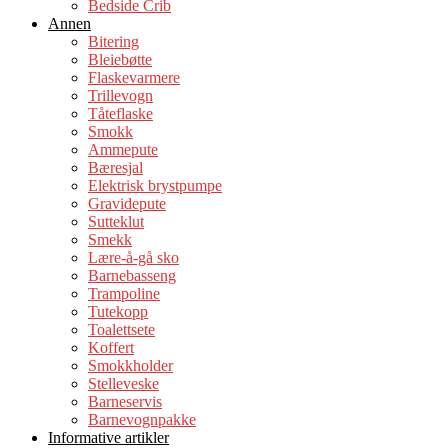
Bedside Crib
Annen
Bitering
Bleiebøtte
Flaskevarmere
Trillevogn
Tåteflaske
Smokk
Ammepute
Bæresjal
Elektrisk brystpumpe
Gravidepute
Sutteklut
Smekk
Lære-å-gå sko
Barnebasseng
Trampoline
Tutekopp
Toalettsete
Koffert
Smokkholder
Stelleveske
Barneservis
Barnevognpakke
Informative artikler