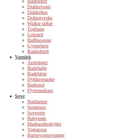
Badeleker
Dukkevogn
Dukkehus
Doktorveske
Walkie talkie
Togbane
Leketelt
Ballbasseng
Gyngehest
Bankebrett
Vannlek
Armringer
Badebalje
Badebleie
Dykkermaske
Badestol
Flytemadrass
Sove
Nattlampe
Sengeuro
Soveorm
Babypute
Madrassbeskytter
Vognpose
Barnevognsvugger