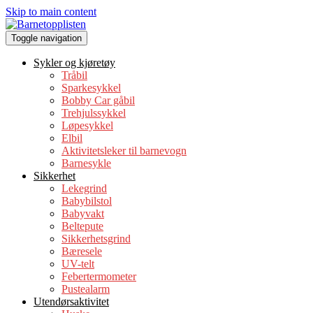
Skip to main content
Toggle navigation
Sykler og kjøretøy
Tråbil
Sparkesykkel
Bobby Car gåbil
Trehjulssykkel
Løpesykkel
Elbil
Aktivitetsleker til barnevogn
Barne­s­yk­le
Sikkerhet
Lekegrind
Babybilstol
Babyvakt
Beltepute
Sikkerhetsgrind
Bæresele
UV-telt
Febertermometer
Pustealarm
Utendørsaktivitet