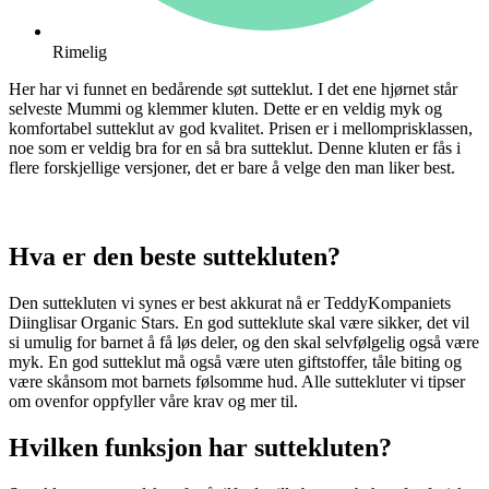
Rimelig
Her har vi funnet en bedårende søt sutteklut. I det ene hjørnet står
selveste Mummi og klemmer kluten. Dette er en veldig myk og
komfortabel sutteklut av god kvalitet. Prisen er i mellomprisklassen,
noe som er veldig bra for en så bra sutteklut. Denne kluten er fås i
flere forskjellige versjoner, det er bare å velge den man liker best.
Hva er den beste suttekluten?
Den suttekluten vi synes er best akkurat nå er TeddyKompaniets
Diinglisar Organic Stars. En god sutteklute skal være sikker, det vil
si umulig for barnet å få løs deler, og den skal selvfølgelig også være
myk. En god sutteklut må også være uten giftstoffer, tåle biting og
være skånsom mot barnets følsomme hud. Alle suttekluter vi tipser
om ovenfor oppfyller våre krav og mer til.
Hvilken funksjon har suttekluten?