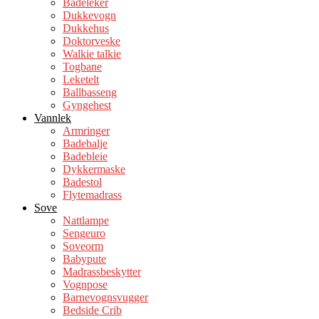
Badeleker
Dukkevogn
Dukkehus
Doktorveske
Walkie talkie
Togbane
Leketelt
Ballbasseng
Gyngehest
Vannlek
Armringer
Badebalje
Badebleie
Dykkermaske
Badestol
Flytemadrass
Sove
Nattlampe
Sengeuro
Soveorm
Babypute
Madrassbeskytter
Vognpose
Barnevognsvugger
Bedside Crib