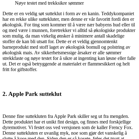
Nøye testet med trekksikre sømmer
Dette er en veldig søt sutteklut i form av en kanin. Teddykompaniet
har en rekke ulike suttekluter, men denne er vår favoritt fordi den er
økologisk. For ting som kommer til å være nær babyens hud eller til
og med være i munnen, foretrekker vi alltid så økologiske produkter
som mulig, da man virkelig ønsker å minimere antall skadelige
stoffer de kan bli utsatt for. Dette er et veldig gjennomtenkt
barneprodukt med stoff laget av økologisk bomull og polstring av
økologisk mais. Av sikkerhetsmessige årsaker er alle sømmer
strekkfaste og nøye testet for å sikre at ingenting kan løsne eller falle
ut. Det er også betryggende at materialet er flammesikkert og helt
fritt for giftstoffer.
2. Apple Park sutteklut
Denne fine suttekluten fra Apple Park skiller seg ut fra mengden.
Dette produktet har et unikt fint design, og finnes med forskjellige
dyremotiver. Vi festet oss ved versjonen som de kaller Frency Fox.
Denne suttekluten er uvanlig myk, noe som gjør det vanskelig å
slutte å kose med den. Siden den er så kosete, føles det trygt at