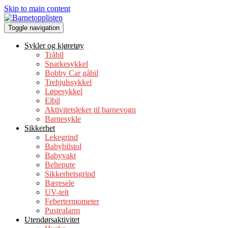
Skip to main content
Toggle navigation
Sykler og kjøretøy
Tråbil
Sparkesykkel
Bobby Car gåbil
Trehjulssykkel
Løpesykkel
Elbil
Aktivitetsleker til barnevogn
Barne­s­yk­le
Sikkerhet
Lekegrind
Babybilstol
Babyvakt
Beltepute
Sikkerhetsgrind
Bæresele
UV-telt
Febertermometer
Pustealarm
Utendørsaktivitet