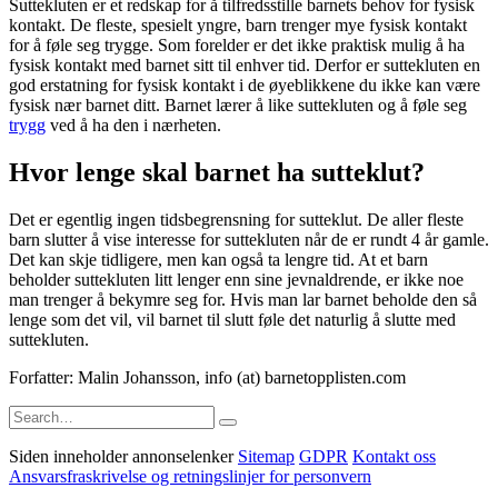
Suttekluten er et redskap for å tilfredsstille barnets behov for fysisk
kontakt. De fleste, spesielt yngre, barn trenger mye fysisk kontakt
for å føle seg trygge. Som forelder er det ikke praktisk mulig å ha
fysisk kontakt med barnet sitt til enhver tid. Derfor er suttekluten en
god erstatning for fysisk kontakt i de øyeblikkene du ikke kan være
fysisk nær barnet ditt. Barnet lærer å like suttekluten og å føle seg
trygg
ved å ha den i nærheten.
Hvor lenge skal barnet ha sutteklut?
Det er egentlig ingen tidsbegrensning for sutteklut. De aller fleste
barn slutter å vise interesse for suttekluten når de er rundt 4 år gamle.
Det kan skje tidligere, men kan også ta lengre tid. At et barn
beholder suttekluten litt lenger enn sine jevnaldrende, er ikke noe
man trenger å bekymre seg for. Hvis man lar barnet beholde den så
lenge som det vil, vil barnet til slutt føle det naturlig å slutte med
suttekluten.
Forfatter: Malin Johansson, info (at) barnetopplisten.com
Search
for:
Siden inneholder annonselenker
Sitemap
GDPR
Kontakt oss
Ansvarsfraskrivelse og retningslinjer for personvern