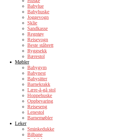
Huske
Babylue
Babyhuske
Joggevogn
Sklie
Sandkasse
Regntøy
Reisevogn
Beste ståbrett
Ryggsekk
Bærestol
Møbler
Babygym
Babynest
Babysitter
Barnekrakk
Lære-å-gå stol
Hoppehuske
Oppbevaring
Reiseseng
Lenestol
Barnemøbler
Leker
Sminkedukke
Bilbane