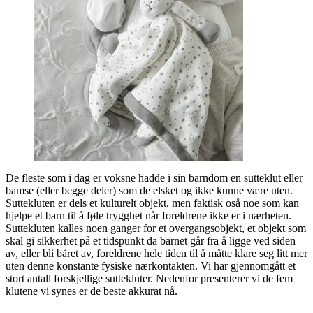
De fleste som i dag er voksne hadde i sin barndom en sutteklut eller
bamse (eller begge deler) som de elsket og ikke kunne være uten.
Suttekluten er dels et kulturelt objekt, men faktisk oså noe som kan
hjelpe et barn til å føle trygghet når foreldrene ikke er i nærheten.
Suttekluten kalles noen ganger for et overgangsobjekt, et objekt som
skal gi sikkerhet på et tidspunkt da barnet går fra å ligge ved siden
av, eller bli båret av, foreldrene hele tiden til å måtte klare seg litt mer
uten denne konstante fysiske nærkontakten. Vi har gjennomgått et
stort antall forskjellige suttekluter. Nedenfor presenterer vi de fem
klutene vi synes er de beste akkurat nå.