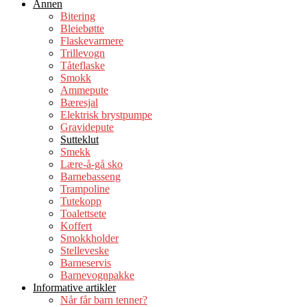
Annen
Bitering
Bleiebøtte
Flaskevarmere
Trillevogn
Tåteflaske
Smokk
Ammepute
Bæresjal
Elektrisk brystpumpe
Gravidepute
Sutteklut
Smekk
Lære-å-gå sko
Barnebasseng
Trampoline
Tutekopp
Toalettsete
Koffert
Smokkholder
Stelleveske
Barneservis
Barnevognpakke
Informative artikler
Når får barn tenner?