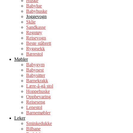
Huske
Babylue
Babyhuske
Joggevogn
Sklie
Sandkasse
Regntøy
Reisevogn
Beste ståbrett
Ryggsekk
Bærestol
Møbler
Babygym
Babynest
Babysitter
Barnekrakk
Lære-å-gå stol
Hoppehuske
Oppbevaring
Reiseseng
Lenestol
Barnemøbler
Leker
Sminkedukke
Bilbane