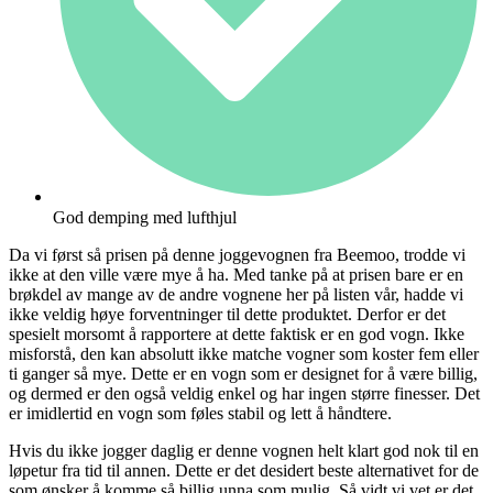
God demping med lufthjul
Da vi først så prisen på denne joggevognen fra Beemoo, trodde vi
ikke at den ville være mye å ha. Med tanke på at prisen bare er en
brøkdel av mange av de andre vognene her på listen vår, hadde vi
ikke veldig høye forventninger til dette produktet. Derfor er det
spesielt morsomt å rapportere at dette faktisk er en god vogn. Ikke
misforstå, den kan absolutt ikke matche vogner som koster fem eller
ti ganger så mye. Dette er en vogn som er designet for å være billig,
og dermed er den også veldig enkel og har ingen større finesser. Det
er imidlertid en vogn som føles stabil og lett å håndtere.
Hvis du ikke jogger daglig er denne vognen helt klart god nok til en
løpetur fra tid til annen. Dette er det desidert beste alternativet for de
som ønsker å komme så billig unna som mulig. Så vidt vi vet er det