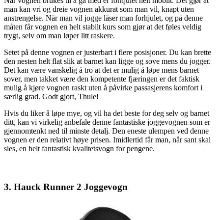
Når vognen brukes til å gå med er forhjulet helt mobilt. Det gjør at
man kan vri og dreie vognen akkurat som man vil, knapt uten
anstrengelse. Når man vil jogge låser man forhjulet, og på denne
måten får vognen en helt stabilt kurs som gjør at det føles veldig
trygt, selv om man løper litt raskere.
Setet på denne vognen er justerbart i flere posisjoner. Du kan brette
den nesten helt flat slik at barnet kan ligge og sove mens du jogger.
Det kan være vanskelig å tro at det er mulig å løpe mens barnet
sover, men takket være den kompetente fjæringen er det faktisk
mulig å kjøre vognen raskt uten å påvirke passasjerens komfort i
særlig grad. Godt gjort, Thule!
Hvis du liker å løpe mye, og vil ha det beste for deg selv og barnet
ditt, kan vi virkelig anbefale denne fantastiske joggevognen som er
gjennomtenkt ned til minste detalj. Den eneste ulempen ved denne
vognen er den relativt høye prisen. Imidlertid får man, når sant skal
sies, en helt fantastisk kvalitetsvogn for pengene.
3. Hauck Runner 2 Joggevogn