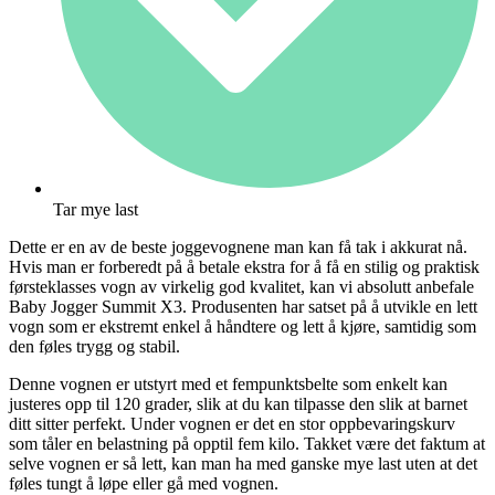
Tar mye last
Dette er en av de beste joggevognene man kan få tak i akkurat nå.
Hvis man er forberedt på å betale ekstra for å få en stilig og praktisk
førsteklasses vogn av virkelig god kvalitet, kan vi absolutt anbefale
Baby Jogger Summit X3. Produsenten har satset på å utvikle en lett
vogn som er ekstremt enkel å håndtere og lett å kjøre, samtidig som
den føles trygg og stabil.
Denne vognen er utstyrt med et fempunktsbelte som enkelt kan
justeres opp til 120 grader, slik at du kan tilpasse den slik at barnet
ditt sitter perfekt. Under vognen er det en stor oppbevaringskurv
som tåler en belastning på opptil fem kilo. Takket være det faktum at
selve vognen er så lett, kan man ha med ganske mye last uten at det
føles tungt å løpe eller gå med vognen.