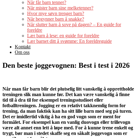
Når får barn tenner?
Når mister barn sine melketenner?
Hvor mye søvn trenger barn?
Når begynner barn å snakke?
Når slutter barn å sove på dagen? – En guide for
foreldre
Lær barn å lese: en guide for foreldre
Lær barnet ditt å svømme: En foreldreguide
Kontakt
Om oss
Den beste joggevognen: Best i test i 2026
Når man får barn blir det plutselig litt vanskelig å opprettholde
treningen slik man kunne før. Det kan være vanskelig å finne
tid til å dra til for eksempel treningsstudioet eller
fotballtreningen. Jogging er en relativt takknemlig form for
trening, da man faktisk kan ha sitt lille barn med seg på turen.
Det er imidlertid viktig å ha en god vogn som er ment for
formålet. For eksempel kan en vanlig duovogn eller trillevogn
være alt annet enn lett å løpe med. For å kunne trene enkelt og
trygt, bør man i stedet skaffe seg en såkalt joggevogn som er