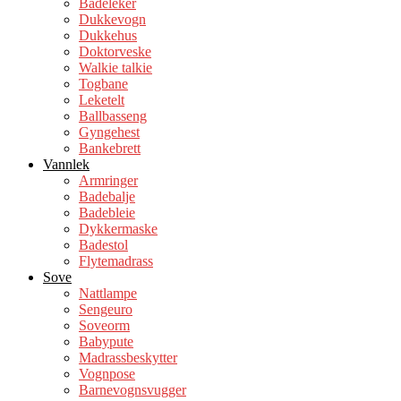
Badeleker
Dukkevogn
Dukkehus
Doktorveske
Walkie talkie
Togbane
Leketelt
Ballbasseng
Gyngehest
Bankebrett
Vannlek
Armringer
Badebalje
Badebleie
Dykkermaske
Badestol
Flytemadrass
Sove
Nattlampe
Sengeuro
Soveorm
Babypute
Madrassbeskytter
Vognpose
Barnevognsvugger