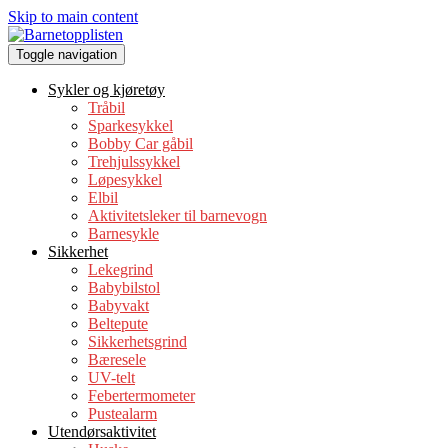
Skip to main content
Toggle navigation
Sykler og kjøretøy
Tråbil
Sparkesykkel
Bobby Car gåbil
Trehjulssykkel
Løpesykkel
Elbil
Aktivitetsleker til barnevogn
Barne­s­yk­le
Sikkerhet
Lekegrind
Babybilstol
Babyvakt
Beltepute
Sikkerhetsgrind
Bæresele
UV-telt
Febertermometer
Pustealarm
Utendørsaktivitet