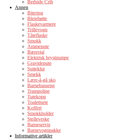
Bedside Crib
Annen
Bitering
Bleiebøtte
Flaskevarmere
Trillevogn
Tåteflaske
Smokk
Ammepute
Bæresjal
Elektrisk brystpumpe
Gravidepute
Sutteklut
Smekk
Lære-å-gå sko
Barnebasseng
Trampoline
Tutekopp
Toalettsete
Koffert
Smokkholder
Stelleveske
Barneservis
Barnevognpakke
Informative artikler