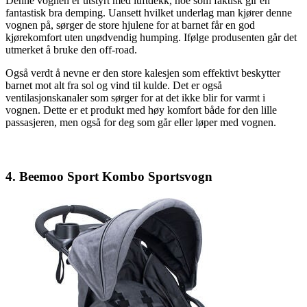
Denne vognen er utstyrt med luftdekk, noe som faktisk gir en
fantastisk bra demping. Uansett hvilket underlag man kjører denne
vognen på, sørger de store hjulene for at barnet får en god
kjørekomfort uten unødvendig humping. Ifølge produsenten går det
utmerket å bruke den off-road.
Også verdt å nevne er den store kalesjen som effektivt beskytter
barnet mot alt fra sol og vind til kulde. Det er også
ventilasjonskanaler som sørger for at det ikke blir for varmt i
vognen. Dette er et produkt med høy komfort både for den lille
passasjeren, men også for deg som går eller løper med vognen.
4. Beemoo Sport Kombo Sportsvogn