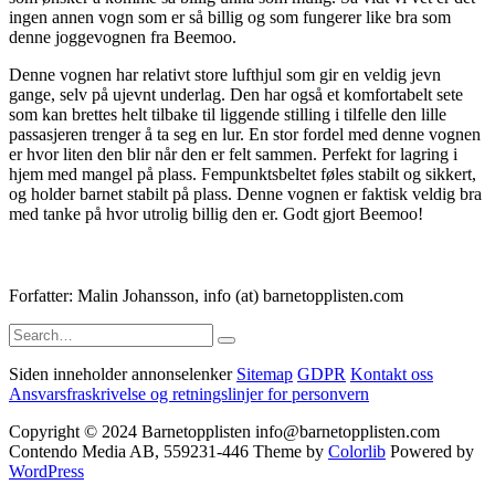
ingen annen vogn som er så billig og som fungerer like bra som
denne joggevognen fra Beemoo.
Denne vognen har relativt store lufthjul som gir en veldig jevn
gange, selv på ujevnt underlag. Den har også et komfortabelt sete
som kan brettes helt tilbake til liggende stilling i tilfelle den lille
passasjeren trenger å ta seg en lur. En stor fordel med denne vognen
er hvor liten den blir når den er felt sammen. Perfekt for lagring i
hjem med mangel på plass. Fempunktsbeltet føles stabilt og sikkert,
og holder barnet stabilt på plass. Denne vognen er faktisk veldig bra
med tanke på hvor utrolig billig den er. Godt gjort Beemoo!
Forfatter: Malin Johansson, info (at) barnetopplisten.com
Search
for:
Siden inneholder annonselenker
Sitemap
GDPR
Kontakt oss
Ansvarsfraskrivelse og retningslinjer for personvern
Copyright © 2024 Barnetopplisten info@barnetopplisten.com
Contendo Media AB, 559231-446 Theme by
Colorlib
Powered by
WordPress