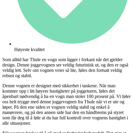
Høyeste kvalitet
Som alltid har Thule en vogn som ligger i forkant når det gjelder
design. Denne joggevognen ser veldig futuristisk ut, og den er også
veldig lett. Selv om vognen veier så lite, føles den fortsatt veldig
robust og stabil.
Denne vognen er designet med sikkerhet i tankene. Når man
kommer opp i litt høyere hastigheter på joggeturen, føles det
åpenbart nødvendig å ha en vogn man stoler 100 prosent på. Vi føler
oss helt trygge med denne joggevognen fra Thule når vi er ute og
løper. På den ene siden er vognen veldig stabil og enkel å
manøvrere, og på den annen side har den en håndbrems på styret
som får deg til å føle at du har full kontroll over vognens hastighet i
alle situasjoner.