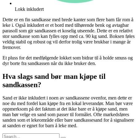
Lokk inkludert
Dette er en fin sandkasse med brede kanter som flere barn får rom å
leke i. Også inkludert er et bord med tilhørende benk og avtagbar
parasoll som gir sandkassen et koselig utseende. Dette er en relativt
stor sandkasse som kan fylles opp med ca. 90 kg sand. Boksen føles
veldig stabil og robust og vil derfor trolig være brukbar i mange år
fremover.
Et pluss for det medfølgende lokket som bidrar til å holde smuss og
dyr borte fra sandkassen når du ikke bruker den.
Hva slags sand bør man kjøpe til
sandkassen?
Sand er ikke inkludert i noen av sandkassene ovenfor, men dette er
noe du med fordel kan kjøpe fra en lokal leverandør. Man bør være
oppmerksom på det faktum at det ikke bare er å kjøpe sand, men
man bør velge en sand som passer til formålet. Ofte markedsføres
sanden som et lekeområde eller bare sandkassesand for å signalisere
at sanden er egnet for barn å leke med.
Search