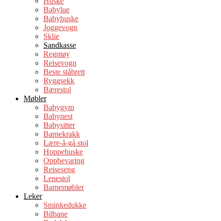
Huske
Babylue
Babyhuske
Joggevogn
Sklie
Sandkasse
Regntøy
Reisevogn
Beste ståbrett
Ryggsekk
Bærestol
Møbler
Babygym
Babynest
Babysitter
Barnekrakk
Lære-å-gå stol
Hoppehuske
Oppbevaring
Reiseseng
Lenestol
Barnemøbler
Leker
Sminkedukke
Bilbane