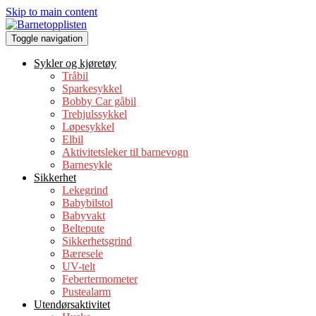
Skip to main content
Toggle navigation
Sykler og kjøretøy
Tråbil
Sparkesykkel
Bobby Car gåbil
Trehjulssykkel
Løpesykkel
Elbil
Aktivitetsleker til barnevogn
Barne­s­yk­le
Sikkerhet
Lekegrind
Babybilstol
Babyvakt
Beltepute
Sikkerhetsgrind
Bæresele
UV-telt
Febertermometer
Pustealarm
Utendørsaktivitet