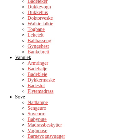
Badeleker
Dukkevogn
Dukkehus
Doktorveske
Walkie talkie
Togbane
Leketelt
Ballbasseng
Gyngehest
Bankebrett
Vannlek
Armringer
Badebalje
Badebleie
Dykkermaske
Badestol
Flytemadrass
Sove
Nattlampe
Sengeuro
Soveorm
Babypute
Madrassbeskytter
Vognpose
Barnevognsvugger