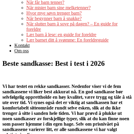
Når får barn tenner?
Når mister barn sine melketenner?
Hvor mye søvn trenger barn?
Når begynner barn å snakke?
Når slutter barn å sove på dagen? – En guide for
foreldre
Lær barn å lese: en guide for foreldre
Lær barnet ditt å svømme: En foreldreguide
Kontakt
Om oss
Beste sandkasse: Best i test i 2026
Vi har testet en rekke sandkasser. Nedenfor viser vi de fem
sandkassene vi liker best akkurat nå. En god sandkasse bør
selvfølgelig opprettholde en høy kvalitet, være trygg og tåle å stå
ute over tid. Vi synes også det er viktig at sandkassen har et
komfortabelt sitteområde rundt selve esken, slik at du ikke
trenger å sitte i sanden hele tiden. Vi har prøvd å plukke ut
noen sandkasser av forskjellige typer, slik at du kan finne noen
som passer hjemme i din egen hage. Selv om prisnivået på
sandkassene varierer litt, er alle sandkassene vi har valgt