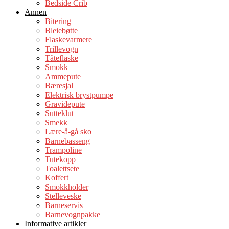
Bedside Crib
Annen
Bitering
Bleiebøtte
Flaskevarmere
Trillevogn
Tåteflaske
Smokk
Ammepute
Bæresjal
Elektrisk brystpumpe
Gravidepute
Sutteklut
Smekk
Lære-å-gå sko
Barnebasseng
Trampoline
Tutekopp
Toalettsete
Koffert
Smokkholder
Stelleveske
Barneservis
Barnevognpakke
Informative artikler